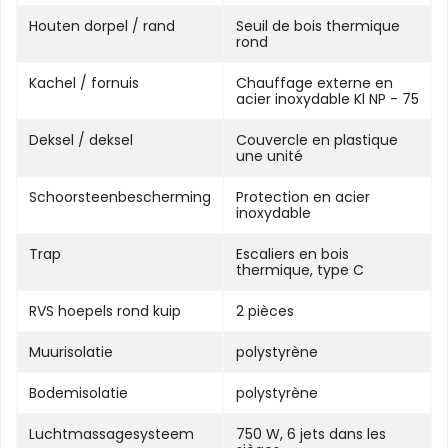
Houten dorpel / rand
Seuil de bois thermique
rond
Kachel / fornuis
Chauffage externe en
acier inoxydable Kl NP - 75
Deksel / deksel
Couvercle en plastique
une unité
Schoorsteenbescherming
Protection en acier
inoxydable
Trap
Escaliers en bois
thermique, type C
RVS hoepels rond kuip
2 pièces
Muurisolatie
polystyrène
Bodemisolatie
polystyrène
Luchtmassagesysteem
750 W, 6 jets dans les