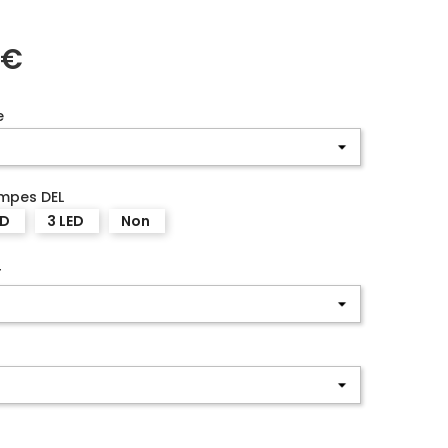
 €
e
ampes DEL
ED
3 LED
Non
r