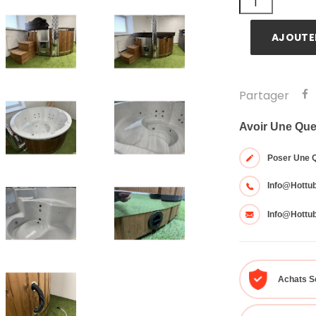
AJOUTER
Partager
Avoir Une Que
Poser Une 
Info@hottu
Info@hottu
Achats S