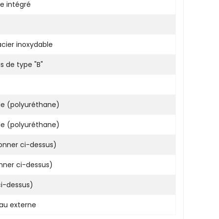
e intégré
acier inoxydable
is de type "B"
le (polyuréthane)
le (polyuréthane)
onner ci-dessus)
onner ci-dessus)
ci-dessus)
au externe