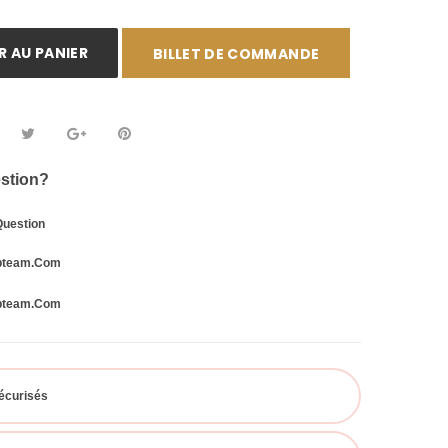
 AU PANIER
BILLET DE COMMANDE
stion?
Question
bteam.com
bteam.com
écurisés